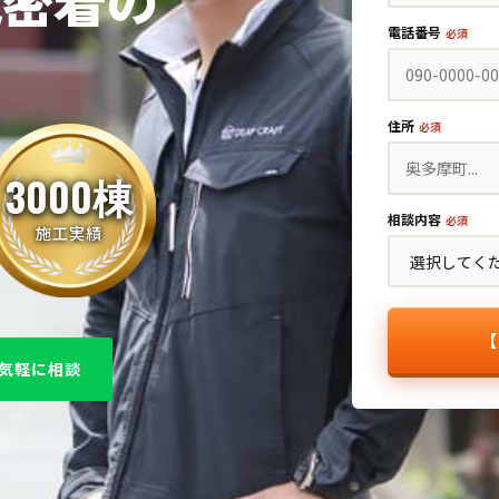
域密着の
電話番号
必須
住所
必須
3000棟
相談内容
必須
施工実績
【
で気軽に相談