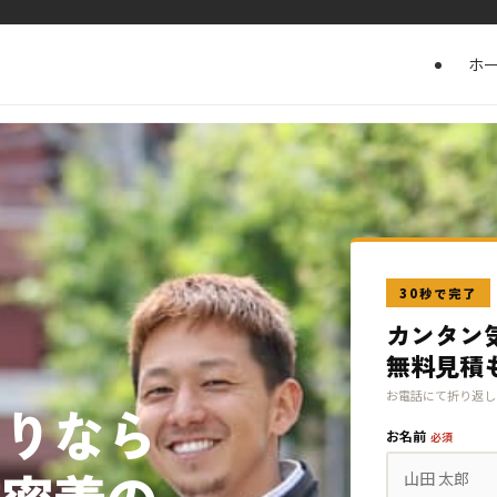
ホ
30秒で完了
カンタン
無料見積
お電話にて折り返し
漏りなら
お名前
必須