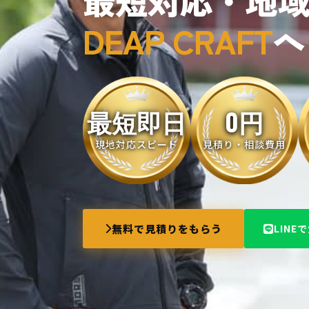
最短対応・地
DEAP CRAFT
へ
最短即日
0円
現地対応スピード
見積り・相談費用
無料で見積りをもらう
LINE