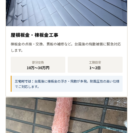
屋根板金・棟板金工事
棟板金の点検・交換、貫板の補修など。台風後の飛散被害に緊急対応
します。
部分交換
工期目安
10万〜30万円
1〜2日
三宅村では：
台風後に棟板金の浮き・飛散が多発。耐風圧性の高い仕様
でご対応します。