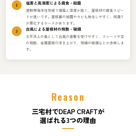
塩害と高湿度による腐食・結露
2
亜熱帯海洋性気候で潮風と湿度が高く、屋根材の腐食スピー
ドが速いです。屋根裏の結露やカビも発生しやすく、雨漏り
が悪化するケースがあります。
台風による屋根材の飛散・破損
3
太平洋上の島として台風の直撃を受けやすく、スレートや瓦
の飛散、金属屋根の浮き上がり、雨樋の破損などが多発しま
す。
Reason
三宅村でDEAP CRAFTが
選ばれる3つの理由