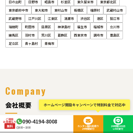
日の出町
日野市
昭島市
杉並区
東久留米市
東京都北区
東京都府中市
東大和市
東村山市
板橋区
檜原村
武蔵村山市
武蔵野市
江戸川区
江東区
清瀬市
渋谷区
港区
狛江市
瑞穂町
町田市
目黒区
神津島村
福生市
稲城市
立川市
練馬区
羽村市
荒川区
葛飾区
西東京市
調布市
豊島区
足立区
青ヶ島村
青梅市
Company
会社概要
ホームページ開設キャンペーンで特別料金で対応中
ご相談
090-4194-8008
お見積もり
無料
カンタン無料見積り
24時間365日
8:00～18:00
24時間受付
LINE受付