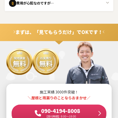
Q
費用が心配なのですが…
ください。
ご安心ください。事前に無料でお見積りを行い、内容にご
A
納得いただいてから工事を進めます。また、火災保険の適
用が可能なケースもございますので、ぜひご相談くださ
まずは、「見てもらうだけ」でOKです！
い。
現地調査
お見積り
無料
無料
施工実績 3000件突破！
＼屋根と雨漏りのことならおまかせ／
090-4194-8008
【受付時間】8:00～18:00