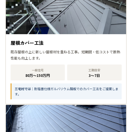
屋根カバー工法
既存屋根の上に新しい屋根材を重ねる工事。短期間・低コストで断熱
性能も向上します。
一般住宅
工期目安
80万〜150万円
3〜7日
三宅村では：
耐塩害仕様ガルバリウム鋼板でのカバー工法をご提案しま
す。