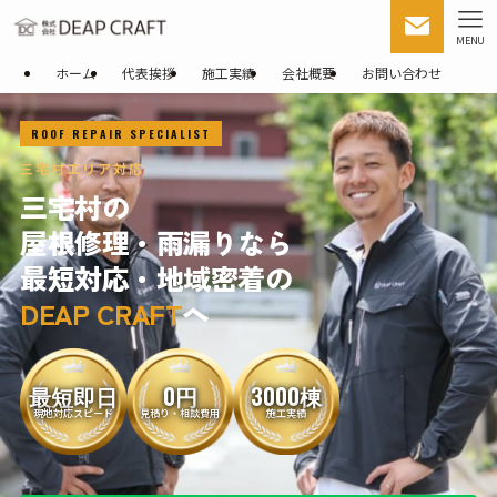
MENU
ホーム
代表挨拶
施工実績
会社概要
お問い合わせ
ROOF REPAIR SPECIALIST
三宅村エリア対応
三宅村の
屋根修理・雨漏りなら
最短対応・地域密着の
DEAP CRAFT
へ
最短即日
0円
3000棟
現地対応スピード
見積り・相談費用
施工実績