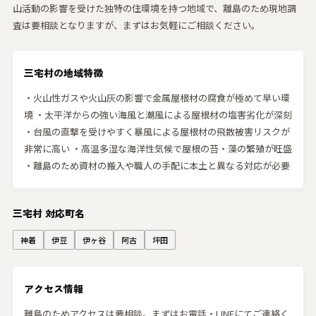
山活動の影響を受けた独特の住環境を持つ地域で、離島のため現地調
査は要相談となりますが、まずはお気軽にご相談ください。
三宅村の地域特徴
・火山性ガスや火山灰の影響で金属屋根材の腐食が極めて早い環
境 ・太平洋からの強い海風と潮風による屋根材の塩害劣化が深刻
・台風の直撃を受けやすく暴風による屋根材の飛散被害リスクが
非常に高い ・高温多湿な海洋性気候で屋根の苔・藻の繁殖が旺盛
・離島のため資材の搬入や職人の手配に本土と異なる対応が必要
三宅村 対応町名
神着
伊豆
伊ヶ谷
阿古
坪田
アクセス情報
離島のためアクセスは要相談。まずはお電話・LINEにてご連絡く