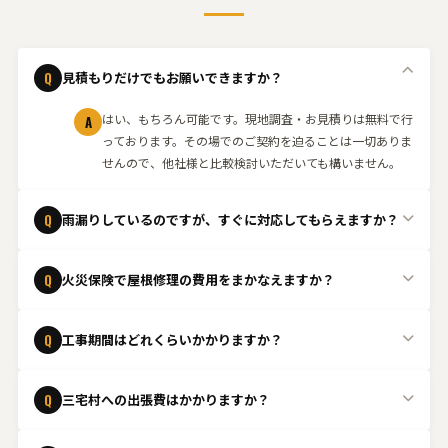
Q
見積もりだけでもお願いできますか？
はい、もちろん可能です。現地調査・お見積りは無料で行
A
っております。その場でのご契約を迫ることは一切ありま
せんので、他社様と比較検討いただいても構いません。
Q
雨漏りしているのですが、すぐに対応してもらえますか？
緊急の場合はできる限り当日中に駆けつけます。状況を確
A
Q
火災保険で屋根修理の費用をまかなえますか？
認し、応急処置から本格的な修理まで迅速に対応いたしま
す。まずはお電話ください。
はい、台風や強風、雹などの自然災害による屋根の損傷
A
Q
工事期間はどれくらいかかりますか？
は、火災保険の「風災・雹災・雪災」補償の対象となるケ
ースがあります。保険適用の可否判断が難しいケースも多
工事内容や屋根の状態によって異なりますが、一般的な屋
A
いため、まずは無料点検をご依頼ください。
Q
三宅村への出張費はかかりますか？
根修理であれば1日〜数日程度で完了することが多いで
す。現地調査後に具体的なスケジュールをご案内いたしま
三宅村は出張費無料
で対応しております。お気軽にご相談
A
す。