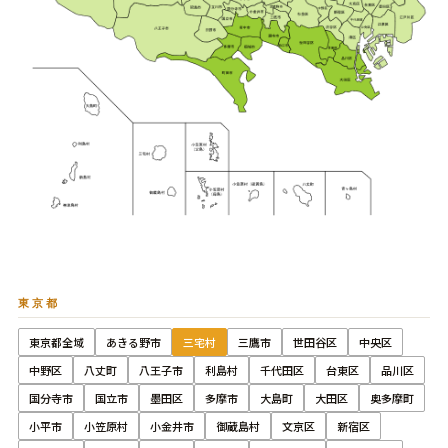
東京都
東京都全域
あきる野市
三宅村
三鷹市
世田谷区
中央区
中野区
八丈町
八王子市
利島村
千代田区
台東区
品川区
国分寺市
国立市
墨田区
多摩市
大島町
大田区
奥多摩町
小平市
小笠原村
小金井市
御蔵島村
文京区
新宿区