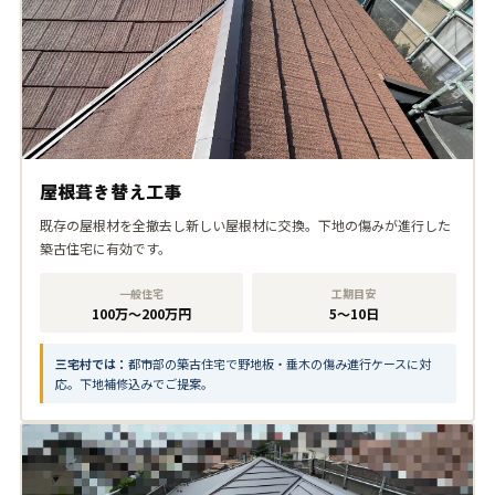
屋根葺き替え工事
既存の屋根材を全撤去し新しい屋根材に交換。下地の傷みが進行した
築古住宅に有効です。
一般住宅
工期目安
100万〜200万円
5〜10日
三宅村では：
都市部の築古住宅で野地板・垂木の傷み進行ケースに対
応。下地補修込みでご提案。