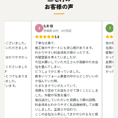
お客様の声
S.R
様
T.Y
様
S
T
宮城県 60代 · 4か月前
神奈川県 5
5.0
5
ざいました。
丁寧な仕事で、
他の業者さんと
ただきました
施工後のサポートにも安心感があります。
社長の馬場さん
わかりやすい料金体系が良かったです。
経験があるとの
かりやすかっ
外壁塗装を考えていましたが、
かったです。
今迄お願いしていた大工さんが高齢のため会
金額も予算内に
ださいました
社を畳んでしまい、
初めてお会いし
どうしょうかと思っていました。
かったです。一
とつでもありま
数多いリフォーム業者の中からどこがいいの
した。
か悩んでいた時、
ます。
たまたまチラシが入っていて、
見積もり含めてお話をさせて頂くことにしま
した。外壁の写真を撮り、
後日送付していただいた見積もり額の説明、
料金体系もわかりやすく私自身納得してお願
いしました。正直さが伝わり、
ここの会社なら安心してまかせられるなと感