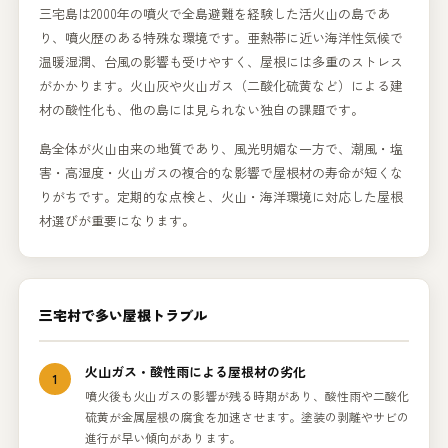
三宅島は2000年の噴火で全島避難を経験した活火山の島であ
り、噴火歴のある特殊な環境です。亜熱帯に近い海洋性気候で
温暖湿潤、台風の影響も受けやすく、屋根には多重のストレス
がかかります。火山灰や火山ガス（二酸化硫黄など）による建
材の酸性化も、他の島には見られない独自の課題です。
島全体が火山由来の地質であり、風光明媚な一方で、潮風・塩
害・高湿度・火山ガスの複合的な影響で屋根材の寿命が短くな
りがちです。定期的な点検と、火山・海洋環境に対応した屋根
材選びが重要になります。
三宅村で多い屋根トラブル
火山ガス・酸性雨による屋根材の劣化
1
噴火後も火山ガスの影響が残る時期があり、酸性雨や二酸化
硫黄が金属屋根の腐食を加速させます。塗装の剥離やサビの
進行が早い傾向があります。