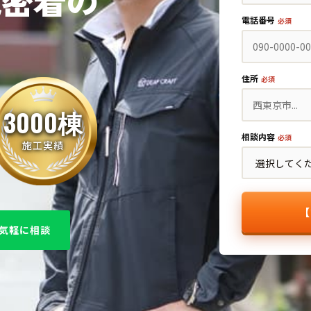
域密着の
電話番号
必須
住所
必須
3000棟
相談内容
必須
施工実績
【
で気軽に相談