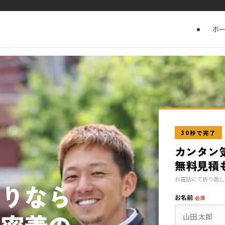
ホ
30秒で完了
カンタン
無料見積
お電話にて折り返し
漏りなら
お名前
必須