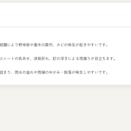
結露により野地板や垂木の腐朽、カビの発生が起きやすいです。
スレートの色あせ、波板折れ、釘の浮きによる雨漏りが目立ちます。
詰まり、雨水の溢れや雨樋のゆがみ・脱落が発生しやすいです。