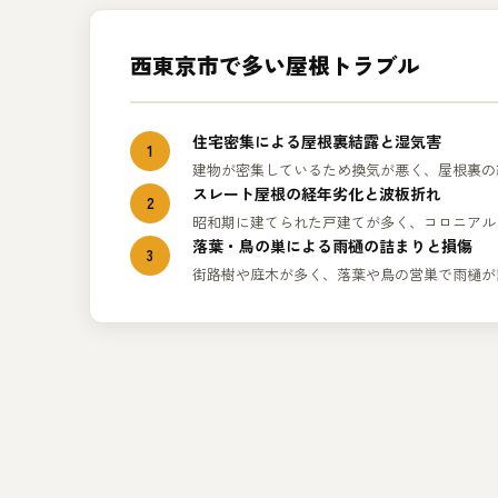
西東京市で多い屋根トラブル
住宅密集による屋根裏結露と湿気害
1
建物が密集しているため換気が悪く、屋根裏の
スレート屋根の経年劣化と波板折れ
2
昭和期に建てられた戸建てが多く、コロニアル
落葉・鳥の巣による雨樋の詰まりと損傷
3
街路樹や庭木が多く、落葉や鳥の営巣で雨樋が