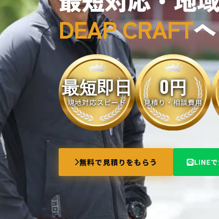
最短対応・地
DEAP CRAFT
へ
最短即日
0円
現地対応スピード
見積り・相談費用
無料で見積りをもらう
LINE