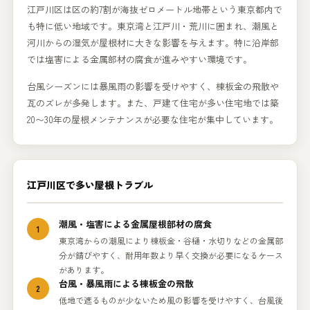
江戸川区は区の約7割が海抜ゼロメートル地帯という東京都内で
も特に低い地域です。東京湾と江戸川・荒川に囲まれ、潮風と
河川からの湿気が屋根材に大きな影響を与えます。特に沿岸部
では塩害による金属部材の腐食が進みやすい環境です。
台風シーズンには暴風雨の影響を受けやすく、棟板金の飛散や
瓦のズレが多発します。また、戸建て住宅が多い住宅地では築
20〜30年の屋根メンテナンスが必要な住宅が集中しています。
江戸川区で多い屋根トラブル
潮風・塩害による金属屋根部材の腐食
1
東京湾からの潮風により棟板金・谷樋・水切りなどの金属部
分が錆びやすく、耐用年数より早く交換が必要になるケース
があります。
台風・暴風雨による棟板金の飛散
2
低地で遮るものが少ないため風の影響を受けやすく、台風後