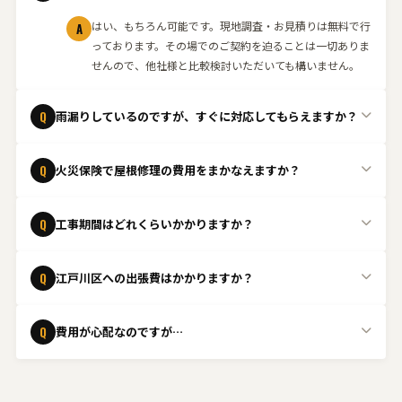
はい、もちろん可能です。現地調査・お見積りは無料で行
A
っております。その場でのご契約を迫ることは一切ありま
せんので、他社様と比較検討いただいても構いません。
Q
雨漏りしているのですが、すぐに対応してもらえますか？
緊急の場合はできる限り当日中に駆けつけます。状況を確
A
Q
火災保険で屋根修理の費用をまかなえますか？
認し、応急処置から本格的な修理まで迅速に対応いたしま
す。まずはお電話ください。
はい、台風や強風、雹などの自然災害による屋根の損傷
A
Q
工事期間はどれくらいかかりますか？
は、火災保険の「風災・雹災・雪災」補償の対象となるケ
ースがあります。保険適用の可否判断が難しいケースも多
工事内容や屋根の状態によって異なりますが、一般的な屋
A
いため、まずは無料点検をご依頼ください。
Q
江戸川区への出張費はかかりますか？
根修理であれば1日〜数日程度で完了することが多いで
す。現地調査後に具体的なスケジュールをご案内いたしま
江戸川区は出張費無料
で対応しております。お気軽にご相
A
す。
Q
費用が心配なのですが…
談ください。
ご安心ください。事前に無料でお見積りを行い、内容にご
A
納得いただいてから工事を進めます。また、火災保険の適