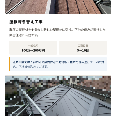
屋根葺き替え工事
既存の屋根材を全撤去し新しい屋根材に交換。下地の傷みが進行した
築古住宅に有効です。
一般住宅
工期目安
100万〜200万円
5〜10日
江戸川区では：
都市部の築古住宅で野地板・垂木の傷み進行ケースに対
応。下地補修込みでご提案。