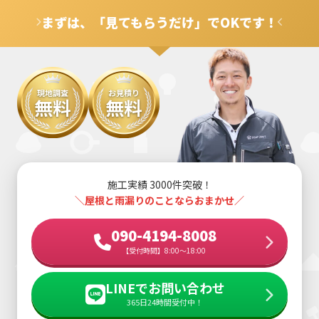
用が可能なケースもございますので、ぜひご相談くださ
まずは、「見てもらうだけ」でOKです！
い。
現地調査
お見積り
無料
無料
施工実績 3000件突破！
＼屋根と雨漏りのことならおまかせ／
090-4194-8008
【受付時間】8:00～18:00
LINEでお問い合わせ
365日24時間受付中！