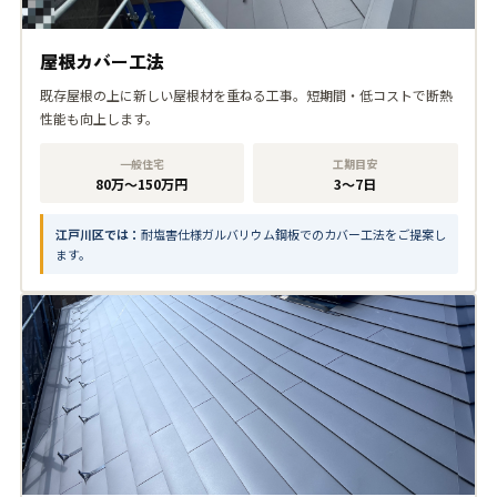
屋根カバー工法
既存屋根の上に新しい屋根材を重ねる工事。短期間・低コストで断熱
性能も向上します。
一般住宅
工期目安
80万〜150万円
3〜7日
江戸川区では：
耐塩害仕様ガルバリウム鋼板でのカバー工法をご提案し
ます。