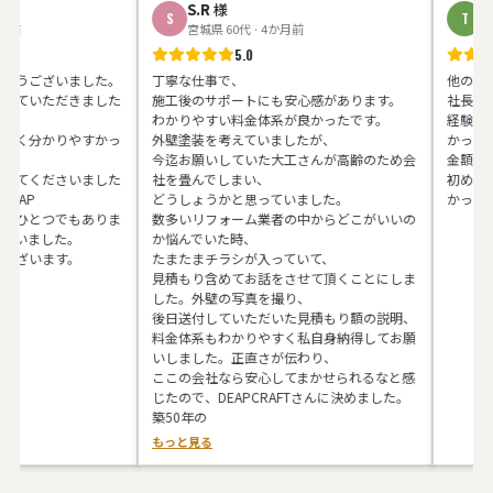
S.R
様
T.Y
様
S
T
宮城県 60代 · 4か月前
神奈川県 5
5.0
ざいました。
丁寧な仕事で、
他の業者さん
ただきました
施工後のサポートにも安心感があります。
社長の馬場さ
わかりやすい料金体系が良かったです。
経験があると
かりやすかっ
外壁塗装を考えていましたが、
かったです。
今迄お願いしていた大工さんが高齢のため会
金額も予算内
ださいました
社を畳んでしまい、
初めてお会い
どうしょうかと思っていました。
かったです。
とつでもありま
数多いリフォーム業者の中からどこがいいの
した。
か悩んでいた時、
ます。
たまたまチラシが入っていて、
見積もり含めてお話をさせて頂くことにしま
した。外壁の写真を撮り、
後日送付していただいた見積もり額の説明、
料金体系もわかりやすく私自身納得してお願
いしました。正直さが伝わり、
ここの会社なら安心してまかせられるなと感
じたので、DEAPCRAFTさんに決めました。
築50年の
もっと見る