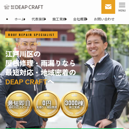
MENU
ホーム
代表挨拶
施工実績
会社概要
お問い合わせ
ROOF REPAIR SPECIALIST
江戸川区エリア対応
江戸川区の
屋根修理・雨漏りなら
最短対応・地域密着の
DEAP CRAFT
へ
最短即日
0円
3000棟
現地対応スピード
見積り・相談費用
施工実績