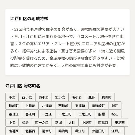
江戸川区の地域特徴
・23区内でも戸建て住宅の割合が高く、屋根修理の需要が大きい
・荒川・江戸川に囲まれた低地帯で、ゼロメートル地帯を含む水
害リスクの高いエリア ・スレート屋根やコロニアル屋根の住宅が
多く、経年劣化による塗装・葺き替え需要が多い ・海に近く潮風
の影響を受けるため、金属屋根の錆びや腐食が進みやすい ・比較
的広い敷地の戸建てが多く、大型の屋根工事にも対応が必要
江戸川区 対応町名
小岩
西小岩
東小岩
北小岩
南小岩
鹿骨
鹿骨町
篠崎町
上篠崎
北篠崎
西篠崎
東篠崎
南篠崎町
瑞江
東瑞江
春江町
一之江
一之江町
二之江町
船堀
松江
中央
松島
西一之江
新堀
大杉
中葛西
西葛西
東葛西
南葛西
北葛西
清新町
臨海町
堀江町
宇喜田町
江戸川