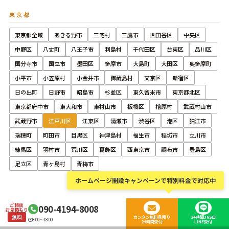
東京都
東京都全域
あきる野市
三宅村
三鷹市
世田谷区
中央区
中野区
八丈町
八王子市
利島村
千代田区
台東区
品川区
国分寺市
国立市
墨田区
多摩市
大島町
大田区
奥多摩町
小平市
小笠原村
小金井市
御蔵島村
文京区
新宿区
日の出町
日野市
昭島市
杉並区
東久留米市
東京都北区
東京都府中市
東大和市
東村山市
板橋区
檜原村
武蔵村山市
武蔵野市
江戸川区
江東区
清瀬市
渋谷区
港区
狛江市
瑞穂町
町田市
目黒区
神津島村
福生市
稲城市
立川市
練馬区
羽村市
荒川区
葛飾区
西東京市
調布市
豊島区
足立区
青ヶ島村
青梅市
ホームページ開設キャンペーンで特別料金で対応中
ご相談
090-4194-8008
お見積もり
無料
カンタン無料見積り
24時間365日
8:00～18:00
24時間受付
LINE受付