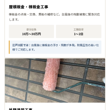
屋根板金・棟板金工事
棟板金の点検・交換、貫板の補修など。台風後の飛散被害に緊急対応
します。
部分交換
工期目安
10万〜30万円
1〜2日
江戸川区では：
台風後に棟板金の浮き・飛散が多発。耐風圧性の高い仕
様でご対応します。
外壁塗装工事