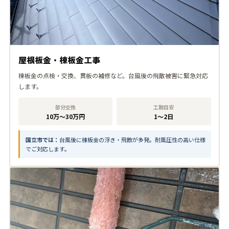
屋根板金・棟板金工事
棟板金の点検・交換、貫板の補修など。台風後の飛散被害に緊急対応
します。
部分交換
工期目安
10万〜30万円
1〜2日
国立市では：
台風後に棟板金の浮き・飛散が多発。耐風圧性の高い仕様
でご対応します。