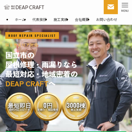
MENU
ホーム
代表挨拶
施工実績
会社概要
お問い合わせ
ROOF REPAIR SPECIALIST
国立市エリア対応
国立市の
屋根修理・雨漏りなら
最短対応・地域密着の
DEAP CRAFT
へ
最短即日
0円
3000棟
現地対応スピード
見積り・相談費用
施工実績