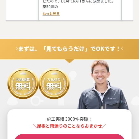
じたので、DEAPCRAFTさんに決めました。
築50年の
もっと見る
まずは、「見てもらうだけ」でOKです！
現地調査
お見積り
無料
無料
施工実績 3000件突破！
＼屋根と雨漏りのことならおまかせ／