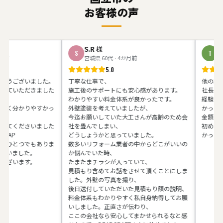
お客様の声
S.R
様
T.Y
様
S
T
宮城県 60代 · 4か月前
神奈川県 5
5.0
ざいました。
丁寧な仕事で、
他の業者さん
ただきました
施工後のサポートにも安心感があります。
社長の馬場さ
わかりやすい料金体系が良かったです。
経験があると
かりやすかっ
外壁塗装を考えていましたが、
かったです。
今迄お願いしていた大工さんが高齢のため会
金額も予算内
ださいました
社を畳んでしまい、
初めてお会い
どうしょうかと思っていました。
かったです。
とつでもありま
数多いリフォーム業者の中からどこがいいの
した。
か悩んでいた時、
ます。
たまたまチラシが入っていて、
見積もり含めてお話をさせて頂くことにしま
した。外壁の写真を撮り、
後日送付していただいた見積もり額の説明、
料金体系もわかりやすく私自身納得してお願
いしました。正直さが伝わり、
ここの会社なら安心してまかせられるなと感