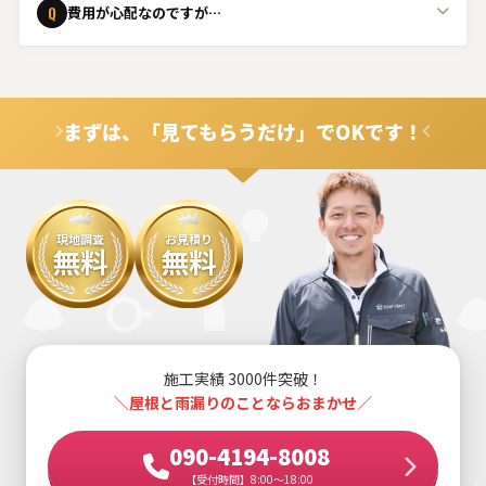
Q
費用が心配なのですが…
ください。
ご安心ください。事前に無料でお見積りを行い、内容にご
A
納得いただいてから工事を進めます。また、火災保険の適
用が可能なケースもございますので、ぜひご相談くださ
まずは、「見てもらうだけ」でOKです！
い。
現地調査
お見積り
無料
無料
施工実績 3000件突破！
＼屋根と雨漏りのことならおまかせ／
090-4194-8008
【受付時間】8:00～18:00