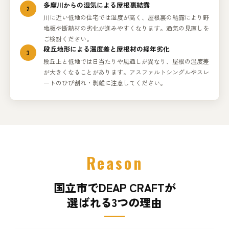
多摩川からの湿気による屋根裏結露
2
川に近い低地の住宅では湿度が高く、屋根裏の結露により野
地板や断熱材の劣化が進みやすくなります。通気の見直しを
ご検討ください。
段丘地形による温度差と屋根材の経年劣化
3
段丘上と低地では日当たりや風通しが異なり、屋根の温度差
が大きくなることがあります。アスファルトシングルやスレ
ートのひび割れ・剥離に注意してください。
Reason
国立市でDEAP CRAFTが
選ばれる3つの理由