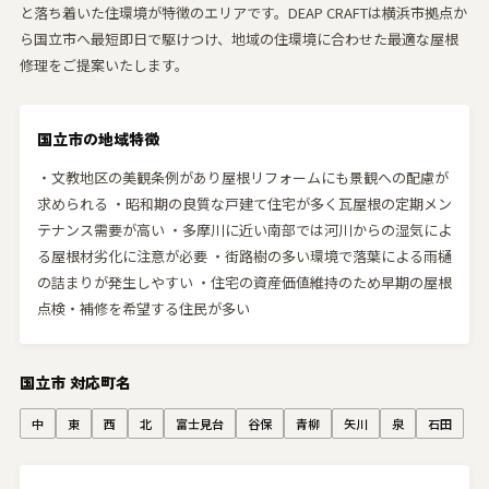
と落ち着いた住環境が特徴のエリアです。DEAP CRAFTは横浜市拠点か
ら国立市へ最短即日で駆けつけ、地域の住環境に合わせた最適な屋根
修理をご提案いたします。
国立市の地域特徴
・文教地区の美観条例があり屋根リフォームにも景観への配慮が
求められる ・昭和期の良質な戸建て住宅が多く瓦屋根の定期メン
テナンス需要が高い ・多摩川に近い南部では河川からの湿気によ
る屋根材劣化に注意が必要 ・街路樹の多い環境で落葉による雨樋
の詰まりが発生しやすい ・住宅の資産価値維持のため早期の屋根
点検・補修を希望する住民が多い
国立市 対応町名
中
東
西
北
富士見台
谷保
青柳
矢川
泉
石田