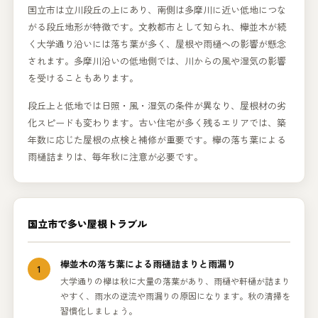
国立市は立川段丘の上にあり、南側は多摩川に近い低地につな
がる段丘地形が特徴です。文教都市として知られ、欅並木が続
く大学通り沿いには落ち葉が多く、屋根や雨樋への影響が懸念
されます。多摩川沿いの低地側では、川からの風や湿気の影響
を受けることもあります。
段丘上と低地では日照・風・湿気の条件が異なり、屋根材の劣
化スピードも変わります。古い住宅が多く残るエリアでは、築
年数に応じた屋根の点検と補修が重要です。欅の落ち葉による
雨樋詰まりは、毎年秋に注意が必要です。
国立市で多い屋根トラブル
欅並木の落ち葉による雨樋詰まりと雨漏り
1
大学通りの欅は秋に大量の落葉があり、雨樋や軒樋が詰まり
やすく、雨水の逆流や雨漏りの原因になります。秋の清掃を
習慣化しましょう。