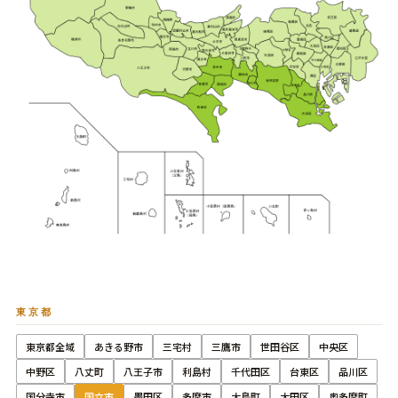
東京都
東京都全域
あきる野市
三宅村
三鷹市
世田谷区
中央区
中野区
八丈町
八王子市
利島村
千代田区
台東区
品川区
国分寺市
国立市
墨田区
多摩市
大島町
大田区
奥多摩町