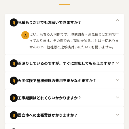
Q
見積もりだけでもお願いできますか？
はい、もちろん可能です。現地調査・お見積りは無料で行
A
っております。その場でのご契約を迫ることは一切ありま
せんので、他社様と比較検討いただいても構いません。
Q
雨漏りしているのですが、すぐに対応してもらえますか？
緊急の場合はできる限り当日中に駆けつけます。状況を確
A
Q
火災保険で屋根修理の費用をまかなえますか？
認し、応急処置から本格的な修理まで迅速に対応いたしま
す。まずはお電話ください。
はい、台風や強風、雹などの自然災害による屋根の損傷
A
Q
工事期間はどれくらいかかりますか？
は、火災保険の「風災・雹災・雪災」補償の対象となるケ
ースがあります。保険適用の可否判断が難しいケースも多
工事内容や屋根の状態によって異なりますが、一般的な屋
A
いため、まずは無料点検をご依頼ください。
Q
国立市への出張費はかかりますか？
根修理であれば1日〜数日程度で完了することが多いで
す。現地調査後に具体的なスケジュールをご案内いたしま
国立市は出張費無料
で対応しております。お気軽にご相談
A
す。