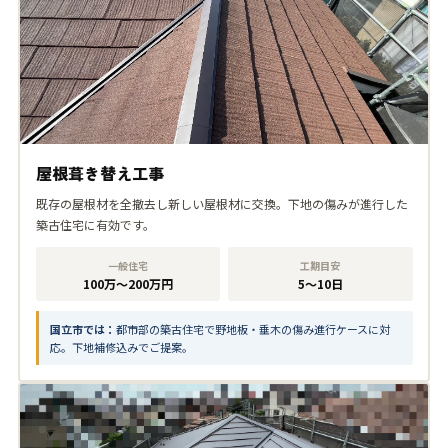
屋根葺き替え工事
既存の屋根材を全撤去し新しい屋根材に交換。下地の傷みが進行した
築古住宅に有効です。
一般住宅
工期目安
100万〜200万円
5〜10日
国立市では：
都市部の築古住宅で野地板・垂木の傷み進行ケースに対
応。下地補修込みでご提案。