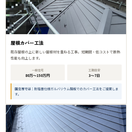
屋根カバー工法
既存屋根の上に新しい屋根材を重ねる工事。短期間・低コストで断熱
性能も向上します。
一般住宅
工期目安
80万〜150万円
3〜7日
国立市では：
耐塩害仕様ガルバリウム鋼板でのカバー工法をご提案しま
す。