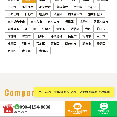
小平市
小笠原村
小金井市
御蔵島村
文京区
新宿区
日の出町
日野市
昭島市
杉並区
東久留米市
東京都北区
東京都府中市
東大和市
東村山市
板橋区
檜原村
武蔵村山市
武蔵野市
江戸川区
江東区
清瀬市
渋谷区
港区
狛江市
瑞穂町
町田市
目黒区
神津島村
福生市
稲城市
立川市
練馬区
羽村市
荒川区
葛飾区
西東京市
調布市
豊島区
足立区
青ヶ島村
青梅市
Company
ホームページ開設キャンペーンで特別料金で対応中
会社概要
ご相談
090-4194-8008
お見積もり
無料
カンタン無料見積り
24時間365日
8:00～18:00
24時間受付
LINE受付