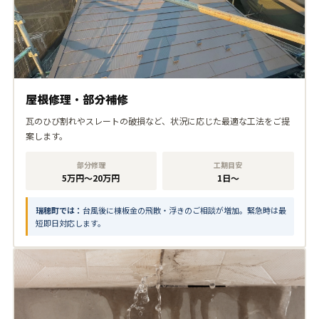
屋根修理・部分補修
瓦のひび割れやスレートの破損など、状況に応じた最適な工法をご提
案します。
部分修理
工期目安
5万円〜20万円
1日〜
瑞穂町では：
台風後に棟板金の飛散・浮きのご相談が増加。緊急時は最
短即日対応します。