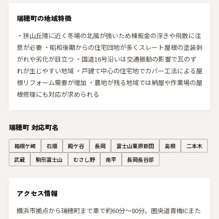
瑞穂町の地域特徴
・狭山丘陵に近く冬場の北風が強いため棟板金の浮きや飛散に注
意が必要 ・昭和後期からの住宅団地が多くスレート屋根の塗装剥
がれや劣化が目立つ ・国道16号沿いは交通振動の影響で瓦のず
れが生じやすい地域 ・戸建て中心の住宅地でカバー工法による屋
根リフォーム需要が増加 ・農地が残る地域では納屋や作業場の屋
根修理にも対応が求められる
瑞穂町 対応町名
箱根ケ崎
石畑
殿ケ谷
長岡
富士山栗原新田
高根
二本木
武蔵
駒形富士山
むさし野
南平
長岡長谷部
アクセス情報
横浜市拠点から瑞穂町まで車で約60分〜80分。圏央道青梅ICまた