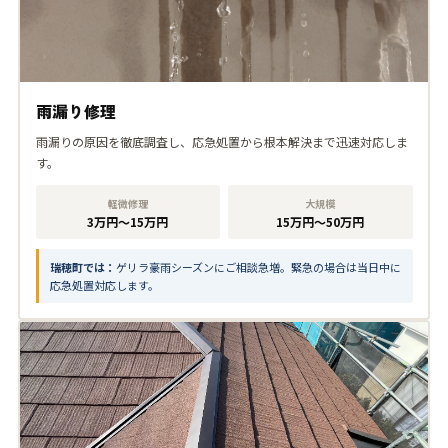
雨漏り修理
雨漏りの原因を徹底調査し、応急処置から根本解決まで迅速対応しま
す。
軽微修理
大規模
3万円〜15万円
15万円〜50万円
瑞穂町では：
ゲリラ豪雨シーズンにご相談急増。緊急の場合は当日中に
応急処置対応します。