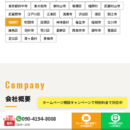
東京都府中市
東大和市
東村山市
板橋区
檜原村
武蔵村山市
武蔵野市
江戸川区
江東区
清瀬市
渋谷区
港区
狛江市
瑞穂町
町田市
目黒区
神津島村
福生市
稲城市
立川市
練馬区
羽村市
荒川区
葛飾区
西東京市
調布市
豊島区
足立区
青ヶ島村
青梅市
Company
会社概要
ホームページ開設キャンペーンで特別料金で対応中
ご相談
090-4194-8008
お見積もり
無料
カンタン無料見積り
24時間365日
8:00～18:00
24時間受付
LINE受付