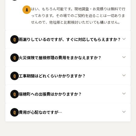
はい、もちろん可能です。現地調査・お見積りは無料で行
A
っております。その場でのご契約を迫ることは一切ありま
せんので、他社様と比較検討いただいても構いません。
Q
雨漏りしているのですが、すぐに対応してもらえますか？
緊急の場合はできる限り当日中に駆けつけます。状況を確
A
Q
火災保険で屋根修理の費用をまかなえますか？
認し、応急処置から本格的な修理まで迅速に対応いたしま
す。まずはお電話ください。
はい、台風や強風、雹などの自然災害による屋根の損傷
A
Q
工事期間はどれくらいかかりますか？
は、火災保険の「風災・雹災・雪災」補償の対象となるケ
ースがあります。保険適用の可否判断が難しいケースも多
工事内容や屋根の状態によって異なりますが、一般的な屋
A
いため、まずは無料点検をご依頼ください。
Q
瑞穂町への出張費はかかりますか？
根修理であれば1日〜数日程度で完了することが多いで
す。現地調査後に具体的なスケジュールをご案内いたしま
瑞穂町は出張費無料
で対応しております。お気軽にご相談
A
す。
Q
費用が心配なのですが…
ください。
ご安心ください。事前に無料でお見積りを行い、内容にご
A
納得いただいてから工事を進めます。また、火災保険の適