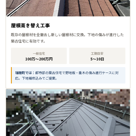
屋根葺き替え工事
既存の屋根材を全撤去し新しい屋根材に交換。下地の傷みが進行した
築古住宅に有効です。
一般住宅
工期目安
100万〜200万円
5〜10日
瑞穂町では：
都市部の築古住宅で野地板・垂木の傷み進行ケースに対
応。下地補修込みでご提案。