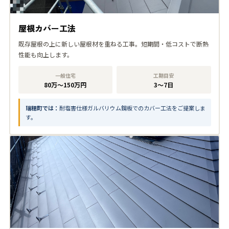
屋根カバー工法
既存屋根の上に新しい屋根材を重ねる工事。短期間・低コストで断熱
性能も向上します。
一般住宅
工期目安
80万〜150万円
3〜7日
瑞穂町では：
耐塩害仕様ガルバリウム鋼板でのカバー工法をご提案しま
す。