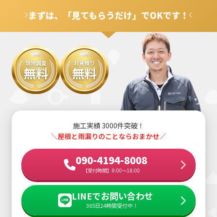
用が可能なケースもございますので、ぜひご相談くださ
まずは、「見てもらうだけ」でOKです！
い。
現地調査
お見積り
無料
無料
施工実績 3000件突破！
＼屋根と雨漏りのことならおまかせ／
090-4194-8008
【受付時間】8:00～18:00
LINEでお問い合わせ
365日24時間受付中！