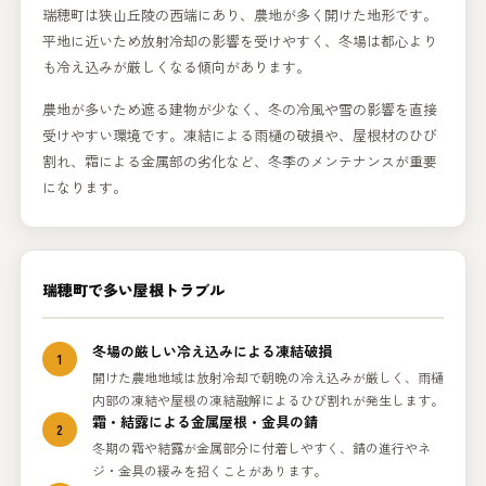
瑞穂町は狭山丘陵の西端にあり、農地が多く開けた地形です。
平地に近いため放射冷却の影響を受けやすく、冬場は都心より
も冷え込みが厳しくなる傾向があります。
農地が多いため遮る建物が少なく、冬の冷風や雪の影響を直接
受けやすい環境です。凍結による雨樋の破損や、屋根材のひび
割れ、霜による金属部の劣化など、冬季のメンテナンスが重要
になります。
瑞穂町で多い屋根トラブル
冬場の厳しい冷え込みによる凍結破損
1
開けた農地地域は放射冷却で朝晩の冷え込みが厳しく、雨樋
内部の凍結や屋根の凍結融解によるひび割れが発生します。
霜・結露による金属屋根・金具の錆
2
冬期の霜や結露が金属部分に付着しやすく、錆の進行やネ
ジ・金具の緩みを招くことがあります。