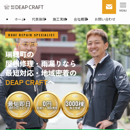
MENU
ホーム
代表挨拶
施工実績
会社概要
お問い合わせ
ROOF REPAIR SPECIALIST
瑞穂町エリア対応
瑞穂町の
屋根修理・雨漏りなら
最短対応・地域密着の
DEAP CRAFT
へ
最短即日
0円
3000棟
現地対応スピード
見積り・相談費用
施工実績