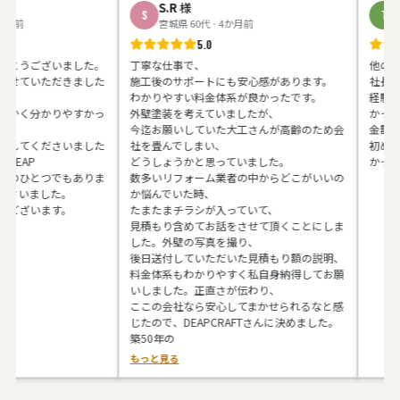
S.R
様
T.Y
様
S
T
宮城県 60代 · 4か月前
神奈川県 
5.0
ございました。
丁寧な仕事で、
他の業者さん
いただきました
施工後のサポートにも安心感があります。
社長の馬場さ
わかりやすい料金体系が良かったです。
経験があると
分かりやすかっ
外壁塗装を考えていましたが、
かったです。
今迄お願いしていた大工さんが高齢のため会
金額も予算内
くださいました
社を畳んでしまい、
初めてお会い
P
どうしょうかと思っていました。
かったです。
ひとつでもありま
数多いリフォーム業者の中からどこがいいの
ました。
か悩んでいた時、
います。
たまたまチラシが入っていて、
見積もり含めてお話をさせて頂くことにしま
した。外壁の写真を撮り、
後日送付していただいた見積もり額の説明、
料金体系もわかりやすく私自身納得してお願
いしました。正直さが伝わり、
ここの会社なら安心してまかせられるなと感
じたので、DEAPCRAFTさんに決めました。
築50年の
もっと見る