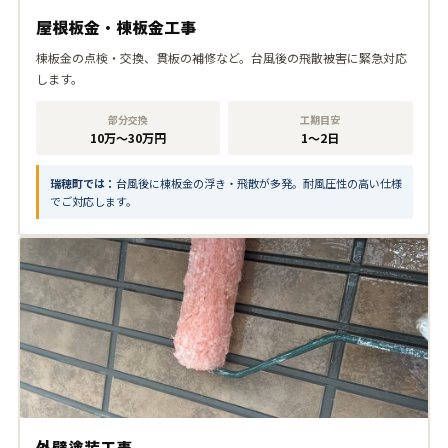
屋根板金・棟板金工事
棟板金の点検・交換、貫板の補修など。台風後の飛散被害に緊急対応
します。
部分交換
工期目安
10万〜30万円
1〜2日
瑞穂町では：
台風後に棟板金の浮き・飛散が多発。耐風圧性の高い仕様
でご対応します。
外壁塗装工事