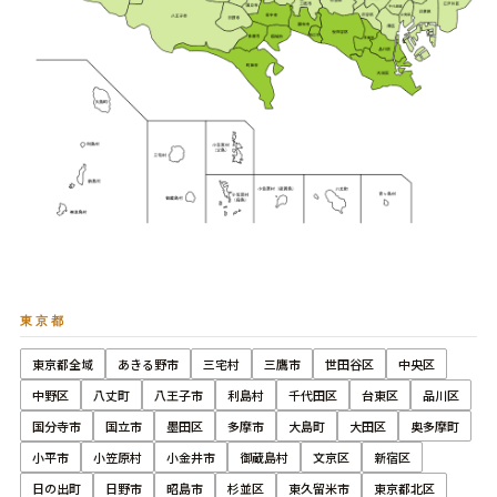
東京都
東京都全域
あきる野市
三宅村
三鷹市
世田谷区
中央区
中野区
八丈町
八王子市
利島村
千代田区
台東区
品川区
国分寺市
国立市
墨田区
多摩市
大島町
大田区
奥多摩町
小平市
小笠原村
小金井市
御蔵島村
文京区
新宿区
日の出町
日野市
昭島市
杉並区
東久留米市
東京都北区