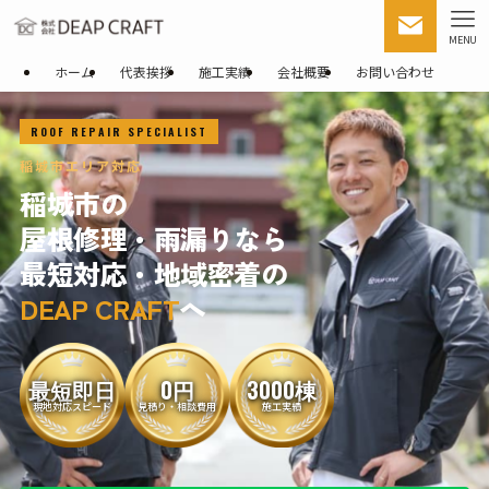
MENU
ホーム
代表挨拶
施工実績
会社概要
お問い合わせ
ROOF REPAIR SPECIALIST
稲城市エリア対応
稲城市の
屋根修理・雨漏りなら
最短対応・地域密着の
DEAP CRAFT
へ
最短即日
0円
3000棟
現地対応スピード
見積り・相談費用
施工実績