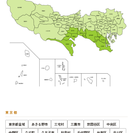
東京都
東京都全域
あきる野市
三宅村
三鷹市
世田谷区
中央区
中野区
八丈町
八王子市
利島村
千代田区
台東区
品川区