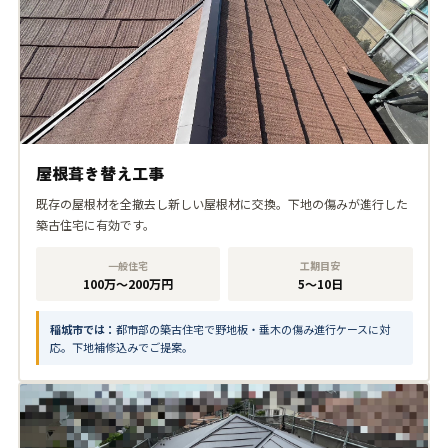
屋根葺き替え工事
既存の屋根材を全撤去し新しい屋根材に交換。下地の傷みが進行した
築古住宅に有効です。
一般住宅
工期目安
100万〜200万円
5〜10日
稲城市では：
都市部の築古住宅で野地板・垂木の傷み進行ケースに対
応。下地補修込みでご提案。