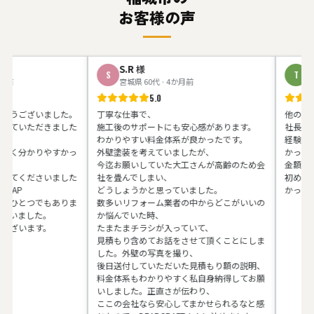
お客様の声
S.R
様
T.Y
様
S
T
宮城県 60代 · 4か月前
神奈川県 5
5.0
ございました。
丁寧な仕事で、
他の業者さん
いただきました
施工後のサポートにも安心感があります。
社長の馬場さ
わかりやすい料金体系が良かったです。
経験があると
分かりやすかっ
外壁塗装を考えていましたが、
かったです。
今迄お願いしていた大工さんが高齢のため会
金額も予算内
くださいました
社を畳んでしまい、
初めてお会い
どうしょうかと思っていました。
かったです。
とつでもありま
数多いリフォーム業者の中からどこがいいの
した。
か悩んでいた時、
ます。
たまたまチラシが入っていて、
見積もり含めてお話をさせて頂くことにしま
した。外壁の写真を撮り、
後日送付していただいた見積もり額の説明、
料金体系もわかりやすく私自身納得してお願
いしました。正直さが伝わり、
ここの会社なら安心してまかせられるなと感