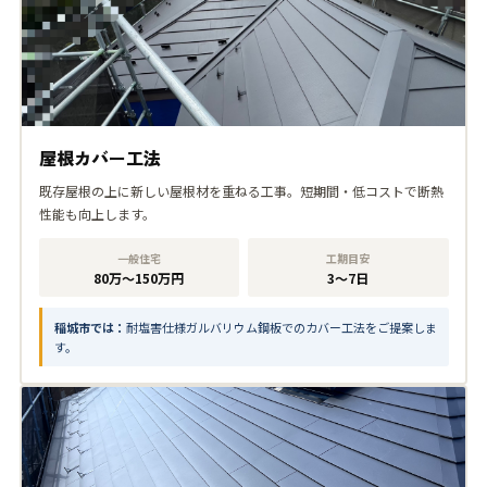
屋根カバー工法
既存屋根の上に新しい屋根材を重ねる工事。短期間・低コストで断熱
性能も向上します。
一般住宅
工期目安
80万〜150万円
3〜7日
稲城市では：
耐塩害仕様ガルバリウム鋼板でのカバー工法をご提案しま
す。