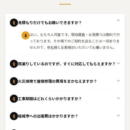
Q
見積もりだけでもお願いできますか？
はい、もちろん可能です。現地調査・お見積りは無料で行
A
っております。その場でのご契約を迫ることは一切ありま
せんので、他社様と比較検討いただいても構いません。
Q
雨漏りしているのですが、すぐに対応してもらえますか？
緊急の場合はできる限り当日中に駆けつけます。状況を確
A
Q
火災保険で屋根修理の費用をまかなえますか？
認し、応急処置から本格的な修理まで迅速に対応いたしま
す。まずはお電話ください。
はい、台風や強風、雹などの自然災害による屋根の損傷
A
Q
工事期間はどれくらいかかりますか？
は、火災保険の「風災・雹災・雪災」補償の対象となるケ
ースがあります。保険適用の可否判断が難しいケースも多
工事内容や屋根の状態によって異なりますが、一般的な屋
A
いため、まずは無料点検をご依頼ください。
Q
稲城市への出張費はかかりますか？
根修理であれば1日〜数日程度で完了することが多いで
す。現地調査後に具体的なスケジュールをご案内いたしま
稲城市は出張費無料
で対応しております。お気軽にご相談
A
す。