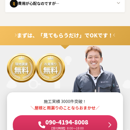
Q
費用が心配なのですが…
ください。
ご安心ください。事前に無料でお見積りを行い、内容にご
A
納得いただいてから工事を進めます。また、火災保険の適
用が可能なケースもございますので、ぜひご相談くださ
まずは、「見てもらうだけ」でOKです！
い。
現地調査
お見積り
無料
無料
施工実績 3000件突破！
＼屋根と雨漏りのことならおまかせ／
090-4194-8008
【受付時間】8:00～18:00