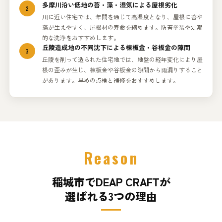
多摩川沿い低地の苔・藻・湿気による屋根劣化
2
川に近い住宅では、年間を通じて高湿度となり、屋根に苔や
藻が生えやすく、屋根材の寿命を縮めます。防苔塗装や定期
的な洗浄をおすすめします。
丘陵造成地の不同沈下による棟板金・谷板金の隙間
3
丘陵を削って造られた住宅地では、地盤の経年変化により屋
根の歪みが生じ、棟板金や谷板金の隙間から雨漏りすること
があります。早めの点検と補修をおすすめします。
Reason
稲城市でDEAP CRAFTが
選ばれる3つの理由