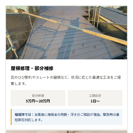
屋根修理・部分補修
瓦のひび割れやスレートの破損など、状況に応じた最適な工法をご提
案します。
部分修理
工期目安
5万円〜20万円
1日〜
稲城市では：
台風後に棟板金の飛散・浮きのご相談が増加。緊急時は最
短即日対応します。