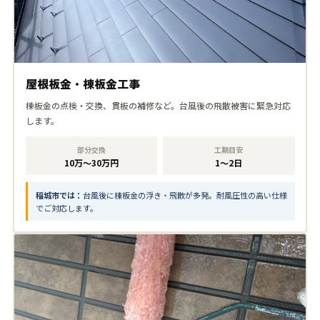
屋根板金・棟板金工事
棟板金の点検・交換、貫板の補修など。台風後の飛散被害に緊急対応
します。
部分交換
工期目安
10万〜30万円
1〜2日
稲城市では：
台風後に棟板金の浮き・飛散が多発。耐風圧性の高い仕様
でご対応します。