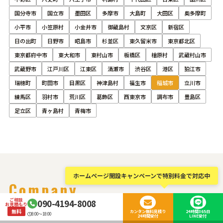
国分寺市
国立市
墨田区
多摩市
大島町
大田区
奥多摩町
小平市
小笠原村
小金井市
御蔵島村
文京区
新宿区
日の出町
日野市
昭島市
杉並区
東久留米市
東京都北区
東京都府中市
東大和市
東村山市
板橋区
檜原村
武蔵村山市
武蔵野市
江戸川区
江東区
清瀬市
渋谷区
港区
狛江市
瑞穂町
町田市
目黒区
神津島村
福生市
稲城市
立川市
練馬区
羽村市
荒川区
葛飾区
西東京市
調布市
豊島区
足立区
青ヶ島村
青梅市
ホームページ開設キャンペーンで特別料金で対応中
Company
ご相談
090-4194-8008
お見積もり
会社概要
無料
カンタン無料見積り
24時間365日
8:00～18:00
24時間受付
LINE受付