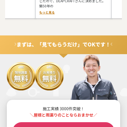
じたので、DEAPCRAFTさんに決めました。
築50年の
もっと見る
まずは、「見てもらうだけ」でOKです！
現地調査
お見積り
無料
無料
施工実績 3000件突破！
＼屋根と雨漏りのことならおまかせ／