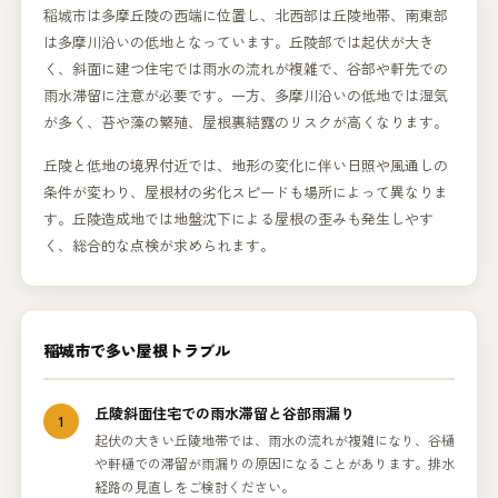
稲城市は多摩丘陵の西端に位置し、北西部は丘陵地帯、南東部
は多摩川沿いの低地となっています。丘陵部では起伏が大き
く、斜面に建つ住宅では雨水の流れが複雑で、谷部や軒先での
雨水滞留に注意が必要です。一方、多摩川沿いの低地では湿気
が多く、苔や藻の繁殖、屋根裏結露のリスクが高くなります。
丘陵と低地の境界付近では、地形の変化に伴い日照や風通しの
条件が変わり、屋根材の劣化スピードも場所によって異なりま
す。丘陵造成地では地盤沈下による屋根の歪みも発生しやす
く、総合的な点検が求められます。
稲城市で多い屋根トラブル
丘陵斜面住宅での雨水滞留と谷部雨漏り
1
起伏の大きい丘陵地帯では、雨水の流れが複雑になり、谷樋
や軒樋での滞留が雨漏りの原因になることがあります。排水
経路の見直しをご検討ください。