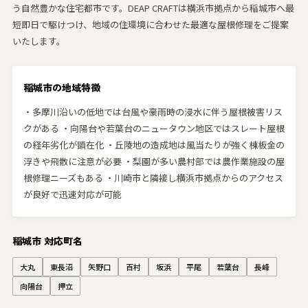
う自然豊かな住宅都市です。DEAP CRAFTは横浜市拠点から稲城市へ最
短即日で駆けつけ、地域の住環境に合わせた最適な屋根修理をご提案
いたします。
稲城市の地域特徴
・多摩川沿いの低地では台風や豪雨時の浸水に伴う屋根被害リス
クがある ・向陽台や若葉台のニュータウン地区ではスレート屋根
の経年劣化が顕在化 ・丘陵地の造成地は風当たりが強く棟板金の
浮きや飛散に注意が必要 ・梨園が多い農村部では農作業施設の屋
根修理ニーズもある ・川崎市と隣接し横浜市拠点からのアクセス
が良好で迅速対応が可能
稲城市 対応町名
大丸
東長沼
矢野口
百村
坂浜
平尾
若葉台
長峰
向陽台
押立