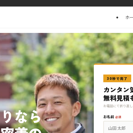
ホ
30秒で完了
カンタン
無料見積
お電話にて折り返し
漏りなら
お名前
必須