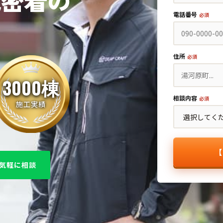
域密着の
電話番号
必須
住所
必須
3000棟
相談内容
必須
施工実績
【
で気軽に相談