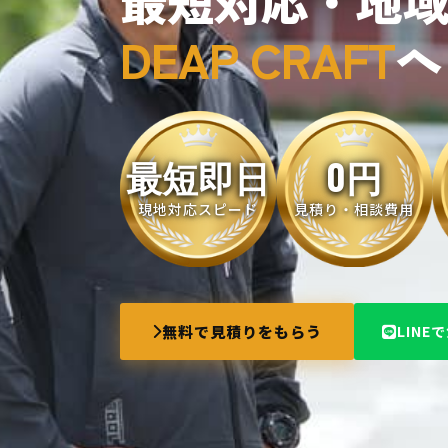
最短対応・地
DEAP CRAFT
へ
最短即日
0円
現地対応スピード
見積り・相談費用
無料で見積りをもらう
LINE