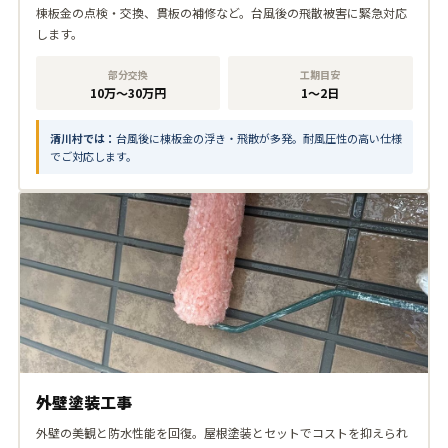
棟板金の点検・交換、貫板の補修など。台風後の飛散被害に緊急対応
します。
部分交換
工期目安
10万〜30万円
1〜2日
清川村では：
台風後に棟板金の浮き・飛散が多発。耐風圧性の高い仕様
でご対応します。
外壁塗装工事
外壁の美観と防水性能を回復。屋根塗装とセットでコストを抑えられ