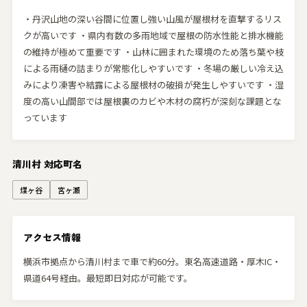
・丹沢山地の深い谷間に位置し強い山風が屋根材を直撃するリス
クが高いです ・県内有数の多雨地域で屋根の防水性能と排水機能
の維持が極めて重要です ・山林に囲まれた環境のため落ち葉や枝
による雨樋の詰まりが常態化しやすいです ・冬場の厳しい冷え込
みにより凍害や結露による屋根材の破損が発生しやすいです ・湿
度の高い山間部では屋根裏のカビや木材の腐朽が深刻な課題とな
っています
清川村 対応町名
煤ヶ谷
宮ヶ瀬
アクセス情報
横浜市拠点から清川村まで車で約60分。東名高速道路・厚木IC・
県道64号経由。最短即日対応が可能です。