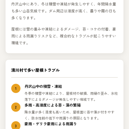
丹沢山中にあり、冬は積雪や凍結が発生しやすく、年間降水量
も多い山岳気候です。ダム周辺は湿度が高く、曇りや霧の日も
多くなります。
屋根には雪の重みや凍結によるダメージ、苔・コケの付着、豪
雨による雨漏りリスクなど、複合的なトラブルが起こりやすい
環境です。
清川村で多い屋根トラブル
丹沢山中の積雪・凍結
1
冬季の積雪や凍結により、屋根材の破損、雨樋の歪み、氷柱
落下によるダメージが発生しやすい地域です。
多雨・高湿度による苔・藻の繁殖
2
降水量が多く湿度も高いため、屋根面に苔や藻が付きやす
く、防水性能の低下や雨漏りの原因となります。
豪雨・ゲリラ豪雨による雨漏り
3