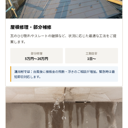
屋根修理・部分補修
瓦のひび割れやスレートの破損など、状況に応じた最適な工法をご提
案します。
部分修理
工期目安
5万円〜20万円
1日〜
清川村では：
台風後に棟板金の飛散・浮きのご相談が増加。緊急時は最
短即日対応します。