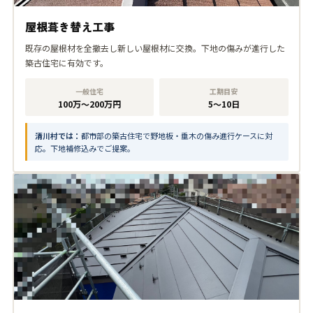
屋根葺き替え工事
既存の屋根材を全撤去し新しい屋根材に交換。下地の傷みが進行した
築古住宅に有効です。
一般住宅
工期目安
100万〜200万円
5〜10日
清川村では：
都市部の築古住宅で野地板・垂木の傷み進行ケースに対
応。下地補修込みでご提案。