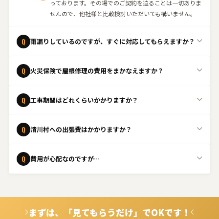
っております。その場でのご契約を迫ることは一切ありま
せんので、他社様と比較検討いただいても構いません。
Q
雨漏りしているのですが、すぐに対応してもらえますか？
緊急の場合はできる限り当日中に駆けつけます。状況を確
A
Q
火災保険で屋根修理の費用をまかなえますか？
認し、応急処置から本格的な修理まで迅速に対応いたしま
す。まずはお電話ください。
はい、台風や強風、雹などの自然災害による屋根の損傷
A
Q
工事期間はどれくらいかかりますか？
は、火災保険の「風災・雹災・雪災」補償の対象となるケ
ースがあります。保険適用の可否判断が難しいケースも多
工事内容や屋根の状態によって異なりますが、一般的な屋
A
いため、まずは無料点検をご依頼ください。
Q
清川村への出張費はかかりますか？
根修理であれば1日〜数日程度で完了することが多いで
す。現地調査後に具体的なスケジュールをご案内いたしま
清川村は出張費無料
で対応しております。お気軽にご相談
A
す。
Q
費用が心配なのですが…
ください。
ご安心ください。事前に無料でお見積りを行い、内容にご
A
納得いただいてから工事を進めます。また、火災保険の適
用が可能なケースもございますので、ぜひご相談くださ
まずは、「見てもらうだけ」でOKです！
い。