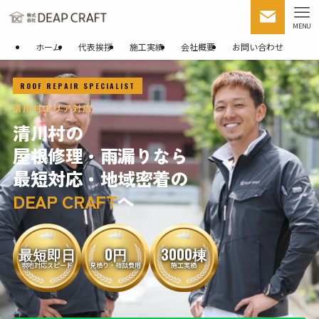
MENU
ホーム
代表挨拶
施工実績
会社概要
お問い合わせ
ROOF REPAIR SPECIALIST
清川村エリア対応
清川村の
屋根修理・雨漏りなら
最短対応・地域密着の
DEAP CRAFT
へ
最短即日
0円
3000棟
現地対応スピード
見積り・相談費用
施工実績