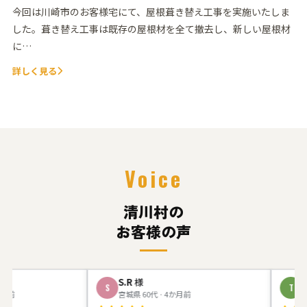
今回は川崎市のお客様宅にて、屋根葺き替え工事を実施いたしま
した。葺き替え工事は既存の屋根材を全て撤去し、新しい屋根材
に…
詳しく見る
Voice
清川村の
お客様の声
S.R
様
T.Y
様
S
T
宮城県 60代 · 4か月前
神奈川県 5