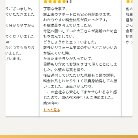
5.0
ございました。
丁寧な仕事で、
他の業者さん
いただきました
施工後のサポートにも安心感があります。
社長の馬場さ
わかりやすい料金体系が良かったです。
経験があると
分かりやすかっ
外壁塗装を考えていましたが、
かったです。
今迄お願いしていた大工さんが高齢のため会
金額も予算内
くださいました
社を畳んでしまい、
初めてお会い
どうしょうかと思っていました。
かったです。
とつでもありま
数多いリフォーム業者の中からどこがいいの
した。
か悩んでいた時、
ます。
たまたまチラシが入っていて、
見積もり含めてお話をさせて頂くことにしま
した。外壁の写真を撮り、
後日送付していただいた見積もり額の説明、
料金体系もわかりやすく私自身納得してお願
いしました。正直さが伝わり、
ここの会社なら安心してまかせられるなと感
じたので、DEAPCRAFTさんに決めました。
築50年の
もっと見る