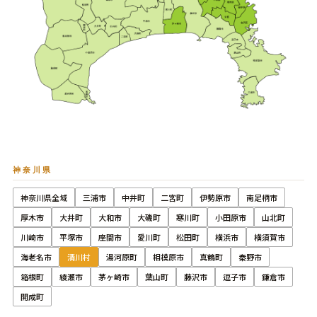
神奈川県
神奈川県全域
三浦市
中井町
二宮町
伊勢原市
南足柄市
厚木市
大井町
大和市
大磯町
寒川町
小田原市
山北町
川崎市
平塚市
座間市
愛川町
松田町
横浜市
横須賀市
海老名市
清川村
湯河原町
相模原市
真鶴町
秦野市
箱根町
綾瀬市
茅ヶ崎市
葉山町
藤沢市
逗子市
鎌倉市
開成町