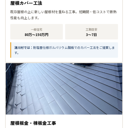
屋根カバー工法
既存屋根の上に新しい屋根材を重ねる工事。短期間・低コストで断熱
性能も向上します。
一般住宅
工期目安
80万〜150万円
3〜7日
清川村では：
耐塩害仕様ガルバリウム鋼板でのカバー工法をご提案しま
す。
屋根板金・棟板金工事