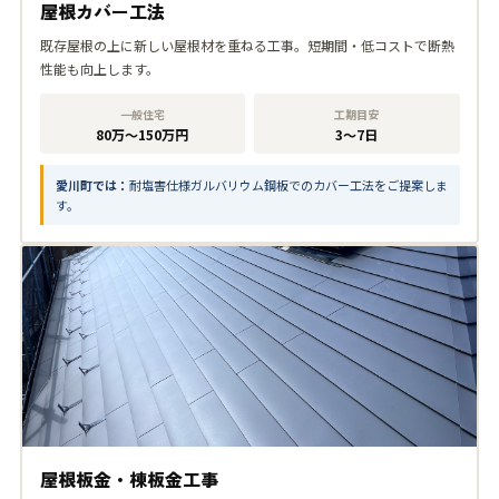
屋根カバー工法
既存屋根の上に新しい屋根材を重ねる工事。短期間・低コストで断熱
性能も向上します。
一般住宅
工期目安
80万〜150万円
3〜7日
愛川町では：
耐塩害仕様ガルバリウム鋼板でのカバー工法をご提案しま
す。
屋根板金・棟板金工事