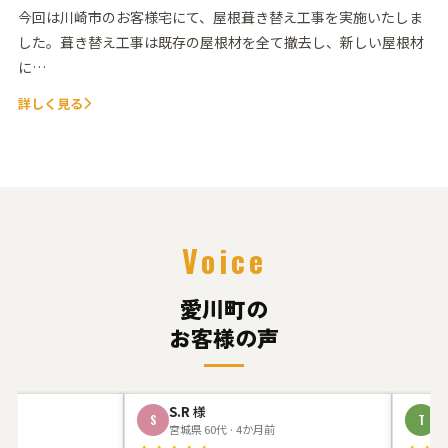
今回は川崎市のお客様宅にて、屋根葺き替え工事を実施いたしま
した。葺き替え工事は既存の屋根材を全て撤去し、新しい屋根材
に…
詳しく見る
Voice
愛川町の
お客様の声
S.R
様
T.Y
様
S
T
宮城県 60代 · 4か月前
神奈川県 5