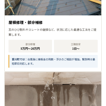
屋根修理・部分補修
瓦のひび割れやスレートの破損など、状況に応じた最適な工法をご提
案します。
部分修理
工期目安
5万円〜20万円
1日〜
愛川町では：
台風後に棟板金の飛散・浮きのご相談が増加。緊急時は最
短即日対応します。