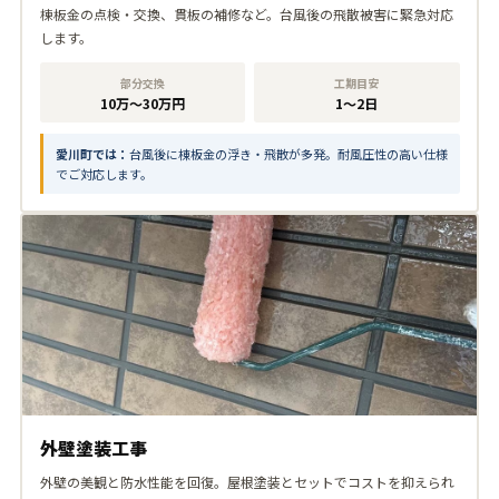
棟板金の点検・交換、貫板の補修など。台風後の飛散被害に緊急対応
します。
部分交換
工期目安
10万〜30万円
1〜2日
愛川町では：
台風後に棟板金の浮き・飛散が多発。耐風圧性の高い仕様
でご対応します。
外壁塗装工事
外壁の美観と防水性能を回復。屋根塗装とセットでコストを抑えられ