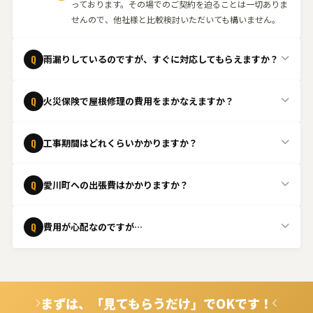
っております。その場でのご契約を迫ることは一切ありま
せんので、他社様と比較検討いただいても構いません。
Q
雨漏りしているのですが、すぐに対応してもらえますか？
緊急の場合はできる限り当日中に駆けつけます。状況を確
A
Q
火災保険で屋根修理の費用をまかなえますか？
認し、応急処置から本格的な修理まで迅速に対応いたしま
す。まずはお電話ください。
はい、台風や強風、雹などの自然災害による屋根の損傷
A
Q
工事期間はどれくらいかかりますか？
は、火災保険の「風災・雹災・雪災」補償の対象となるケ
ースがあります。保険適用の可否判断が難しいケースも多
工事内容や屋根の状態によって異なりますが、一般的な屋
A
いため、まずは無料点検をご依頼ください。
Q
愛川町への出張費はかかりますか？
根修理であれば1日〜数日程度で完了することが多いで
す。現地調査後に具体的なスケジュールをご案内いたしま
愛川町は出張費無料
で対応しております。お気軽にご相談
A
す。
Q
費用が心配なのですが…
ください。
ご安心ください。事前に無料でお見積りを行い、内容にご
A
納得いただいてから工事を進めます。また、火災保険の適
用が可能なケースもございますので、ぜひご相談くださ
まずは、「見てもらうだけ」でOKです！
い。