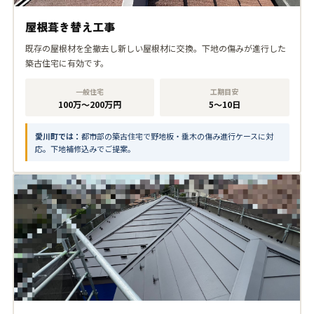
屋根葺き替え工事
既存の屋根材を全撤去し新しい屋根材に交換。下地の傷みが進行した
築古住宅に有効です。
一般住宅
工期目安
100万〜200万円
5〜10日
愛川町では：
都市部の築古住宅で野地板・垂木の傷み進行ケースに対
応。下地補修込みでご提案。