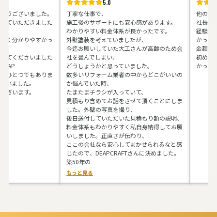
5.0
5
ざいました。
丁寧な仕事で、
他の業者さん
ただきました
施工後のサポートにも安心感があります。
社長の馬場さ
わかりやすい料金体系が良かったです。
経験があると
かりやすかっ
外壁塗装を考えていましたが、
かったです。
今迄お願いしていた大工さんが高齢のため会
金額も予算内
ださいました
社を畳んでしまい、
初めてお会い
どうしょうかと思っていました。
かったです。
とつでもありま
数多いリフォーム業者の中からどこがいいの
した。
か悩んでいた時、
ます。
たまたまチラシが入っていて、
見積もり含めてお話をさせて頂くことにしま
した。外壁の写真を撮り、
後日送付していただいた見積もり額の説明、
料金体系もわかりやすく私自身納得してお願
いしました。正直さが伝わり、
ここの会社なら安心してまかせられるなと感
じたので、DEAPCRAFTさんに決めました。
築50年の
もっと見る