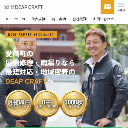
MENU
ホーム
代表挨拶
施工実績
会社概要
お問い合わせ
ROOF REPAIR SPECIALIST
愛川町エリア対応
愛川町の
屋根修理・雨漏りなら
最短対応・地域密着の
DEAP CRAFT
へ
最短即日
0円
3000棟
現地対応スピード
見積り・相談費用
施工実績