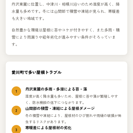
丹沢東麓に位置し、中津川・相模川沿いのため湿度が高く、降
水量も多めです。冬には山間部で積雪や凍結が見られ、寒暖差
も大きい地域です。
自然豊かな環境は屋根に苔やコケが付きやすく、また多雨・積
雪により雨漏りや経年劣化が進みやすい条件がそろっていま
す。
愛川町で多い屋根トラブル
丹沢東麓の多雨・多湿による苔・藻
1
湿度が高く降水量も多いため、屋根に苔や藻が繁殖しやす
く、防水機能の低下につながります。
山間部の積雪・凍結による屋根ダメージ
2
冬の積雪や凍結により、屋根材のひび割れや雨樋の破損が発
生するリスクがあります。
寒暖差による屋根材の劣化
3