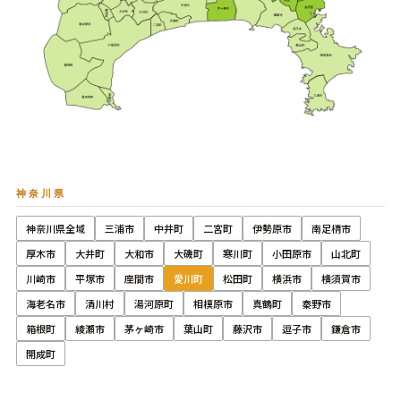
神奈川県
神奈川県全域
三浦市
中井町
二宮町
伊勢原市
南足柄市
厚木市
大井町
大和市
大磯町
寒川町
小田原市
山北町
川崎市
平塚市
座間市
愛川町
松田町
横浜市
横須賀市
海老名市
清川村
湯河原町
相模原市
真鶴町
秦野市
箱根町
綾瀬市
茅ヶ崎市
葉山町
藤沢市
逗子市
鎌倉市
開成町