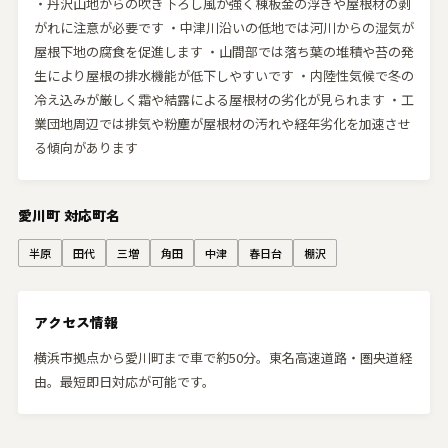
・丹沢山地からの吹き下ろし風が強く棟板金の浮きや屋根材の剥
がれに注意が必要です ・中津川沿いの低地では河川からの湿気が
屋根下地の腐食を促進します ・山間部では落ち葉の堆積や苔の発
生により屋根の排水機能が低下しやすいです ・内陸性気候で冬の
冷え込みが厳しく霜や結露による屋根材の劣化が見られます ・工
業団地周辺では排気や粉塵が屋根材の汚れや経年劣化を加速させ
る傾向があります
愛川町 対応町名
半原
田代
三増
角田
中津
春日台
棚沢
アクセス情報
横浜市拠点から愛川町まで車で約50分。東名高速道路・圏央道経
由。最短即日対応が可能です。