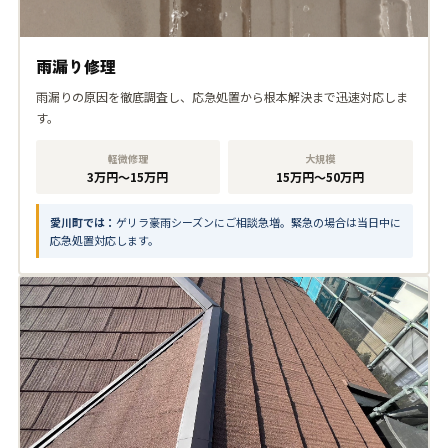
雨漏り修理
雨漏りの原因を徹底調査し、応急処置から根本解決まで迅速対応しま
す。
軽微修理
大規模
3万円〜15万円
15万円〜50万円
愛川町では：
ゲリラ豪雨シーズンにご相談急増。緊急の場合は当日中に
応急処置対応します。